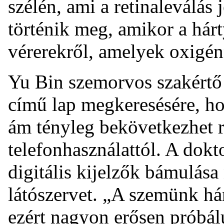
szélén, ami a retinaleválás 
történik meg, amikor a hárt
vérerekről, amelyek oxigén
Yu Bin szemorvos szakértő
című lap megkeresésére, ho
ám tényleg bekövetkezhet re
telefonhasználattól. A dok
digitális kijelzők bámulása
látószervet. „A szemünk há
ezért nagyon erősen próbál