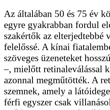
Az általában 50 és 75 év k
egyre gyakrabban fordul elő
szakértők az elterjedtebbé 
felelőssé. A kínai fiatalemb
szöveges üzeneteket hosszú
–, mielőtt retinaleválással 
azonnal megműtötték. A ret
szemnek, amely a látóidege
férfi egyszer csak villanáso