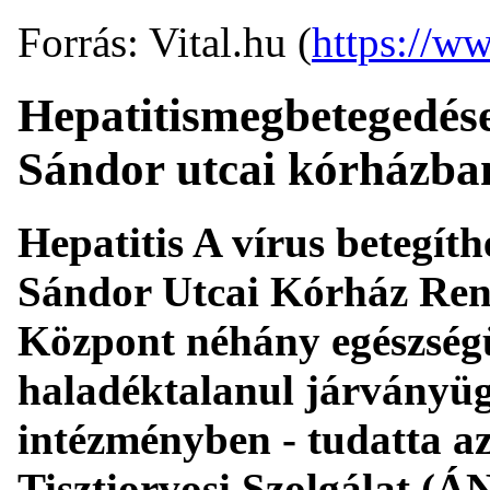
Forrás: Vital.hu (
https://ww
Hepatitismegbetegedése
Sándor utcai kórházba
Hepatitis A vírus betegíth
Sándor Utcai Kórház Rend
Központ néhány egészségü
haladéktalanul járványügy
intézményben - tudatta a
Tisztiorvosi Szolgálat (