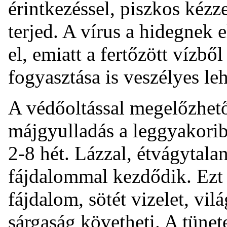
érintkezéssel, piszkos kézze
terjed. A vírus a hidegnek e
el, emiatt a fertőzött vízből
fogyasztása is veszélyes leh
A védőoltással megelőzhető
májgyulladás a leggyakorib
2-8 hét. Lázzal, étvágytala
fájdalommal kezdődik. Ezt 
fájdalom, sötét vizelet, vil
sárgaság követheti. A tüne