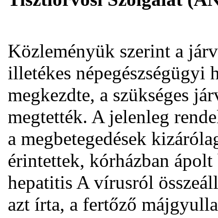
Közleményük szerint a járvá
illetékes népegészségügyi 
megkezdte, a szükséges jár
megtették. A jelenleg rende
a megbetegedések kizáróla
érintettek, kórházban ápolt
hepatitis A vírusról összeá
azt írta, a fertőző májgyul