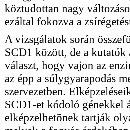
köztudottan nagy változás
ezáltal fokozva a zsírégetés
A vizsgálatok során összefüg
SCD1 között, de a kutatók
választ, hogy vajon az enz
az épp a súlygyarapodás me
szervezetben. Elképzeléseik 
SCD1-et kódoló génekkel á
elképzelhetõnek tartják oly