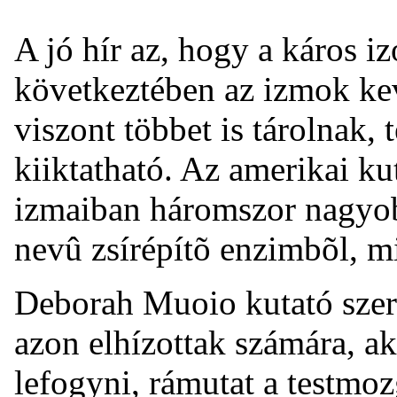
A jó hír az, hogy a káros
következtében az izmok kev
viszont többet is tárolnak,
kiiktatható. Az amerikai ku
izmaiban háromszor nagyob
nevû zsírépítõ enzimbõl, m
Deborah Muoio kutató szerin
azon elhízottak számára, ak
lefogyni, rámutat a testmoz