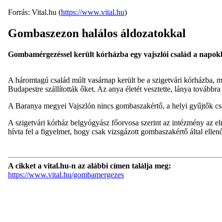
Forrás: Vital.hu (
https://www.vital.hu
)
Gombaszezon halálos áldozatokkal
Gombamérgezéssel került kórházba egy vajszlói család a napok
A háromtagú család múlt vasárnap került be a szigetvári kórházba, m
Budapestre szállították őket. Az anya életét vesztette, lánya továbbr
A Baranya megyei Vajszlón nincs gombaszakértő, a helyi gyűjtők csa
A szigetvári kórház belgyógyász főorvosa szerint az intézmény az el
hívta fel a figyelmet, hogy csak vizsgázott gombaszakértő által elle
A cikket a vital.hu-n az alábbi címen találja meg:
https://www.vital.hu/gombamergezes