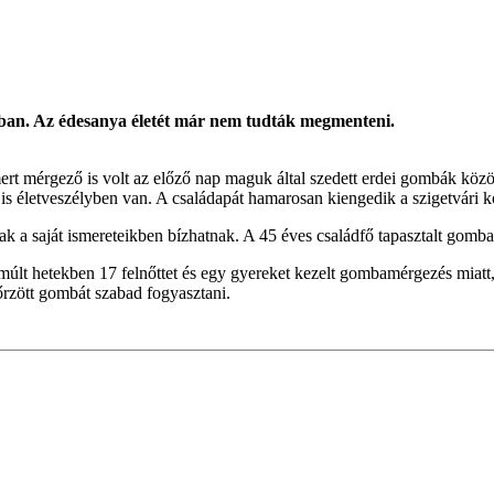
ban. Az édesanya életét már nem tudták megmenteni.
ert mérgező is volt az előző nap maguk által szedett erdei gombák közöt
a is életveszélyben van. A családapát hamarosan kiengedik a szigetvári 
k a saját ismereteikben bízhatnak. A 45 éves családfő tapasztalt gomb
múlt hetekben 17 felnőttet és egy gyereket kezelt gombamérgezés miatt, 
nőrzött gombát szabad fogyasztani.