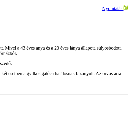
Nyomtatás
t. Mivel a 43 éves anya és a 23 éves lánya állapota súlyosbodott,
kórházból.
aszedő.
két esetben a gyilkos galóca halálosnak bizonyult. Az orvos arra