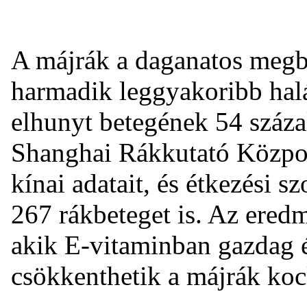
A májrák a daganatos megb
harmadik leggyakoribb halá
elhunyt betegének 54 százal
Shanghai Rákkutató Közpon
kínai adatait, és étkezési s
267 rákbeteget is. Az ered
akik E-vitaminban gazdag é
csökkenthetik a májrák koc