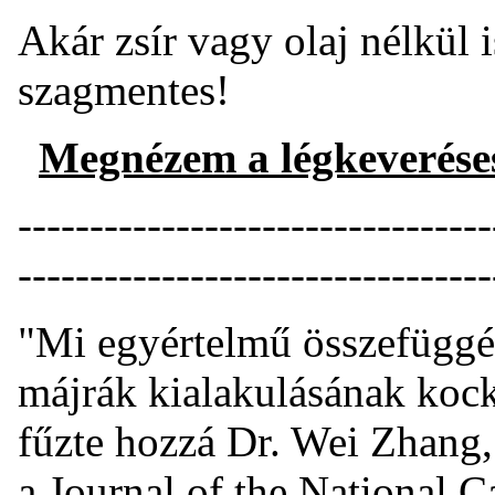
Akár zsír vagy olaj nélkül 
szagmentes!
Megnézem a légkeverése
---------------------------------
---------------------------------
"Mi egyértelmű összefüggést
májrák kialakulásának kock
fűzte hozzá Dr. Wei Zhang,
a Journal of the National Ca