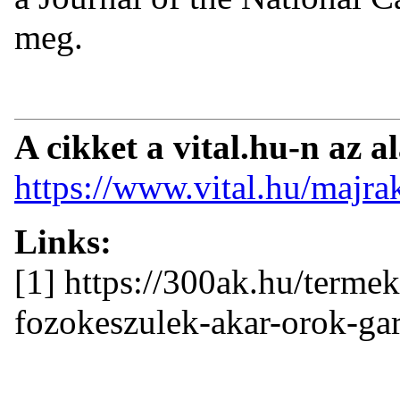
meg.
A cikket a vital.hu-n az a
https://www.vital.hu/majr
Links:
[1] https://300ak.hu/terme
fozokeszulek-akar-orok-gar