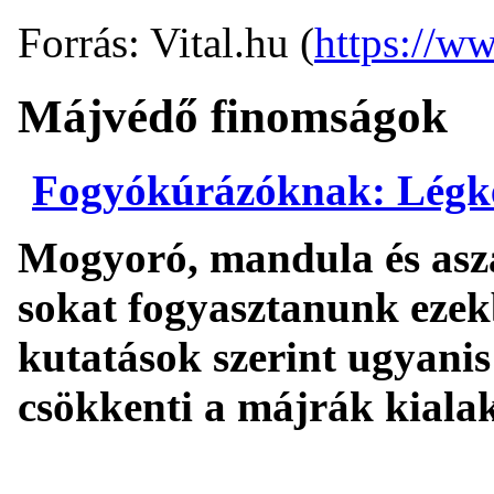
Forrás: Vital.hu (
https://ww
Májvédő finomságok
Fogyókúrázóknak: Légke
Mogyoró, mandula és asz
sokat fogyasztanunk ezekb
kutatások szerint ugyani
csökkenti a májrák kiala