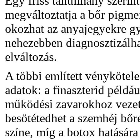
Egy friss tanulmány szerint 
megváltoztatja a bőr pigmen
okozhat az anyajegyekre gy
nehezebben diagnosztizálha
elváltozás.
A többi említett vénykötele
adatok: a finaszterid példáu
működési zavarokhoz vezeth
besötétedhet a szemhéj bőr
színe, míg a botox hatására