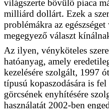
világszerte bővülő piaca m
milliárd dollárt. Ezek a sze
problémákra az egészséget v
megegyező választ kínálnak
Az ilyen, vényköteles szere
hatóanyag, amely eredetil
kezelésére szolgált, 1997 ó
típusú kopaszodására is fel
görcsének enyhítésére szol
használatát 2002-ben engedé