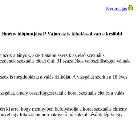
Nyomtatás
s élmény időpontjával? Vajon az is kihatással van a későbbi
azok a lányok, akik fiatalon szerzik az első szexuális
ezdenek szexuális életet élni, 31 százalékos valószínűséggel válnak
zex is megduplázta a válás rizikóját. A vizsgálat szerint a 18 éves
sgálat, amely összefüggést talál a korai szexuális élet és a válás
tért ki arra, hogy mennyiben befolyásolja a korai szexuális élmény
, mivel egy fokozottan normakövető nő sokkal később lép ki egy