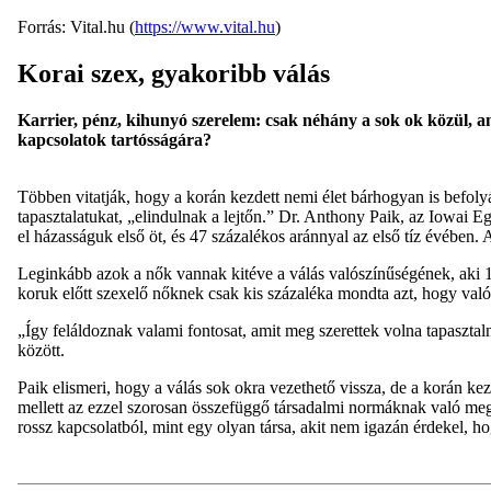
Forrás: Vital.hu (
https://www.vital.hu
)
Korai szex, gyakoribb válás
Karrier, pénz, kihunyó szerelem: csak néhány a sok ok közül, am
kapcsolatok tartósságára?
Többen vitatják, hogy a korán kezdett nemi élet bárhogyan is befolyá
tapasztalatukat, „elindulnak a lejtőn.” Dr. Anthony Paik, az Iowai 
el házasságuk első öt, és 47 százalékos aránnyal az első tíz évében
Leginkább azok a nők vannak kitéve a válás valószínűségének, aki 16 é
koruk előtt szexelő nőknek csak kis százaléka mondta azt, hogy valób
„Így feláldoznak valami fontosat, amit meg szerettek volna tapasztaln
között.
Paik elismeri, hogy a válás sok okra vezethető vissza, de a korán ke
mellett az ezzel szorosan összefüggő társadalmi normáknak való meg
rossz kapcsolatból, mint egy olyan társa, akit nem igazán érdekel,