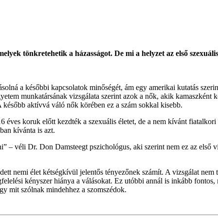
elyek tönkretehetik a házasságot. De mi a helyzet az első szexuáli
solná a későbbi kapcsolatok minőségét, ám egy amerikai kutatás szerint 
Egyetem munkatársának vizsgálata szerint azok a nők, akik kamaszként k
. A később aktívvá váló nők körében ez a szám sokkal kisebb.
ves koruk előtt kezdték a szexuális életet, de a nem kívánt fiatalkori s
an kívánta is azt.
i” – véli Dr. Don Damsteegt pszichológus, aki szerint nem ez az első viz
zdett nemi élet kétségkívül jelentős tényezőnek számít. A vizsgálat nem 
felelési kényszer hiánya a válásokat. Ez utóbbi annál is inkább fontos
 hogy mit szólnak mindehhez a szomszédok.