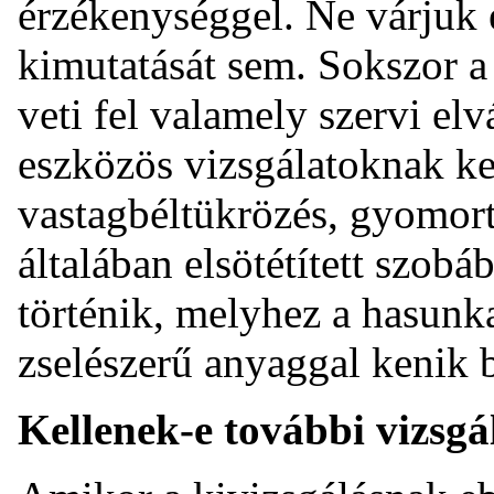
érzékenységgel. Ne várjuk 
kimutatását sem. Sokszor a 
veti fel valamely szervi elv
eszközös vizsgálatoknak kel
vastagbéltükrözés, gyomortü
általában elsötétített szob
történik, melyhez a hasunka
zselészerű anyaggal kenik 
Kellenek-e további vizsgá