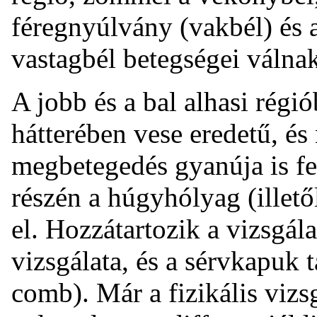
féregnyúlvány (vakbél) és a
vastagbél betegségei válna
A jobb és a bal alhasi régi
hátterében vese eredetű, é
megbetegedés gyanúja is fe
részén a húgyhólyag (illet
el. Hozzátartozik a vizsgál
vizsgálata, és a sérvkapuk t
comb). Már a fizikális vizsg