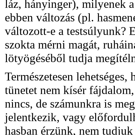
láz, hányinger), milyenek a
ebben változás (pl. hasmené
változott-e a testsúlyunk? 
szokta mérni magát, ruháin
lötyögéséből tudja megítéln
Természetesen lehetséges, 
tünetet nem kísér fájdalom
nincs, de számunkra is me
jelentkezik, vagy előfordul
hasban érzünk, nem tudjuk