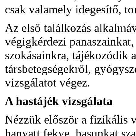
csak valamely idegesítő, to
Az első találkozás alkalmáv
végigkérdezi panaszainkat, 
szokásainkra, tájékozódik
társbetegségekről, gyógysze
vizsgálatot végez.
A hastájék vizsgálata
Nézzük először a fizikális 
hanyatt fekve, hasunkat sz