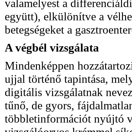
valamelyest a differenciáld
együtt), elkülönítve a vélh
betegségeket a gasztroenter
A végbél vizsgálata
Mindenképpen hozzátartozik
ujjal történő tapintása, mel
digitális vizsgálatnak neve
tűnő, de gyors, fájdalmatla
többletinformációt nyújtó v
vizsgálóorvos krémmel síkos