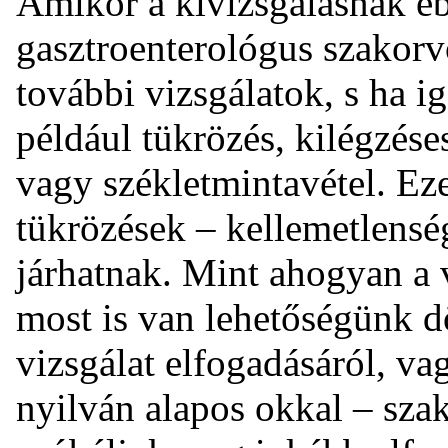
Amikor a kivizsgálásnak eb
gasztroenterológus szakorv
további vizsgálatok, s ha 
például tükrözés, kilégzése
vagy székletmintavétel. Ez
tükrözések – kellemetlensé
járhatnak. Mint ahogyan a 
most is van lehetőségünk d
vizsgálat elfogadásáról, va
nyilván alapos okkal – sza