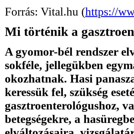
Forrás: Vital.hu (
https://ww
Mi történik a gasztroe
A gyomor-bél rendszer elv
sokféle, jellegükben egymá
okozhatnak. Hasi panasza
keressük fel, szükség eset
gasztroenterológushoz, va
betegségekre, a hasüregbe
elváltozásaira, vizsgálatá