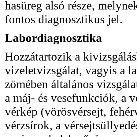
hasüreg alsó része, melyne
fontos diagnosztikus jel.
Labordiagnosztika
Hozzátartozik a kivizsgálás
vizeletvizsgálat, vagyis a 
zömében általános vizsgála
a máj- és vesefunkciók, a v
vérkép (vörösvérsejt, fehér
vérzsírok, a vérsejtsüllyed