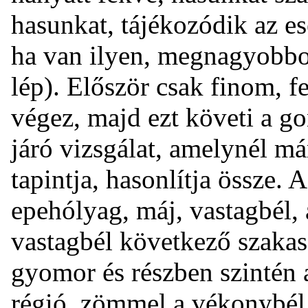
hasunkat, tájékozódik az es
ha van ilyen, megnagyobbod
lép). Először csak finom, fe
végez, majd ezt követi a g
járó vizsgálat, amelynél má
tapintja, hasonlítja össze. 
epehólyag, máj, vastagbél, a
vastagbél következő szakasza
gyomor és részben szintén a
régió, zömmel a vékonybél,