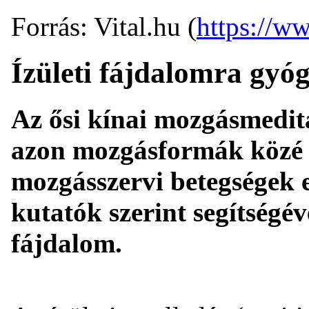
Forrás: Vital.hu (
https://ww
Ízületi fájdalomra gyógy
Az ősi kínai mozgásmeditác
azon mozgásformák közé 
mozgásszervi betegségek e
kutatók szerint segítségéve
fájdalom.