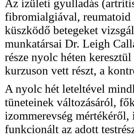
Az ízületi gyulladás (artri
fibromialgiával, reumatoid a
küszködő betegeket vizsgá
munkatársai Dr. Leigh Call
része nyolc héten keresztül
kurzuson vett részt, a kontr
A nyolc hét leteltével mind
tüneteinek változásáról, fők
izommerevség mértékéről, i
funkcionált az adott testré