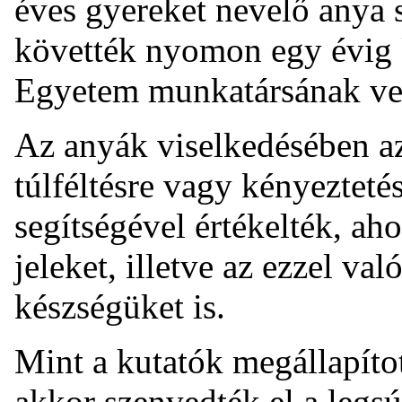
éves gyereket nevelő anya s
követték nyomon egy évig 
Egyetem munkatársának vez
Az anyák viselkedésében az
túlféltésre vagy kényezteté
segítségével értékelték, ah
jeleket, illetve az ezzel va
készségüket is.
Mint a kutatók megállapítot
akkor szenvedték el a legs