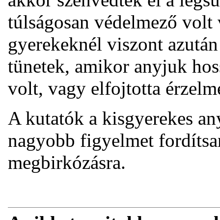
túlságosan védelmező volt 
gyerekeknél viszont azután
tünetek, amikor anyjuk hoss
volt, vagy elfojtotta érzelme
A kutatók a kisgyerekes an
nagyobb figyelmet fordítsan
megbirkózásra.