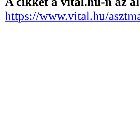
A cikket a vital.hu-n az a
https://www.vital.hu/asztma