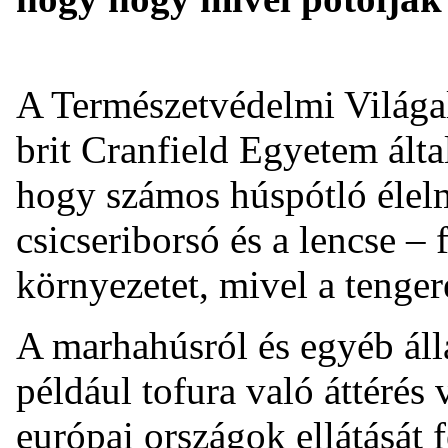
A Természetvédelmi Világa
brit Cranfield Egyetem által
hogy számos húspótló élelmi
csicseriborsó és a lencse – 
környezetet, mivel a tenge
A marhahúsról és egyéb álla
például tofura való áttérés
európai országok ellátását