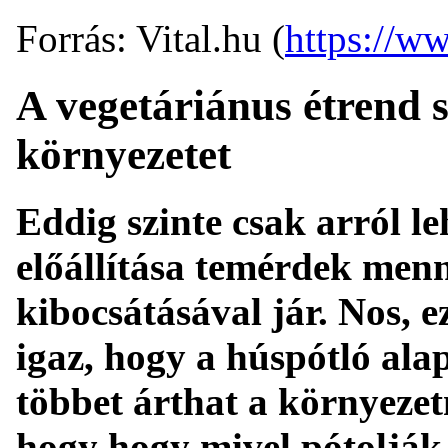
Forrás: Vital.hu (
https://ww
A vegetáriánus étrend 
környezetet
Eddig szinte csak arról le
előállítása temérdek men
kibocsátásával jár. Nos, ez
igaz, hogy a húspótló ala
többet árthat a környeze
hogy hogy mivel pótolják 