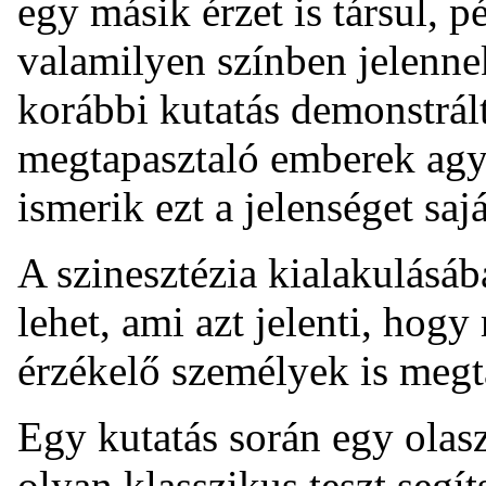
egy másik érzet is társul, 
valamilyen színben jelenne
korábbi kutatás demonstrált
megtapasztaló emberek agy
ismerik ezt a jelenséget saj
A szinesztézia kialakulásáb
lehet, ami azt jelenti, hog
érzékelő személyek is megta
Egy kutatás során egy olasz
olyan klasszikus teszt seg