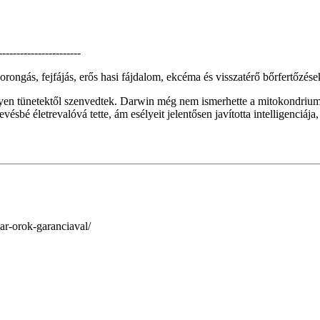
-----------------------
rongás, fejfájás, erős hasi fájdalom, ekcéma és visszatérő bőrfertőzése
lyen tünetektől szenvedtek. Darwin még nem ismerhette a mitokondriumot
ésbé életrevalóvá tette, ám esélyeit jelentősen javította intelligenciája,
ar-orok-garanciaval/