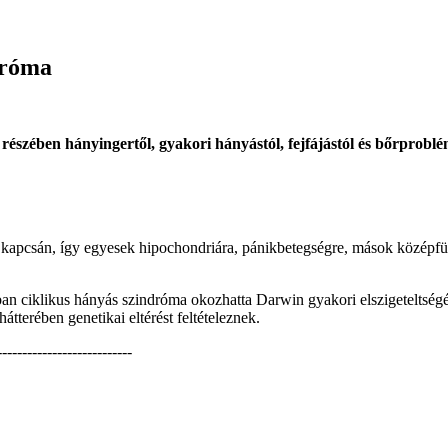
dróma
részében hányingertől, gyakori hányástól, fejfájástól és bőrproblé
e kapcsán, így egyesek hipochondriára, pánikbetegségre, mások középfü
ciklikus hányás szindróma okozhatta Darwin gyakori elszigeteltségét.
átterében genetikai eltérést feltételeznek.
-------------------------