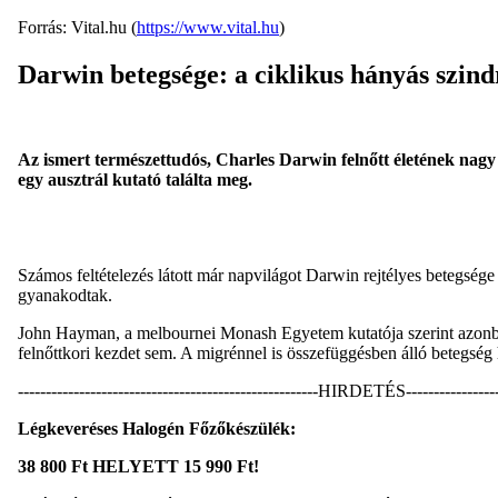
Forrás: Vital.hu (
https://www.vital.hu
)
Darwin betegsége: a ciklikus hányás szin
Az ismert természettudós, Charles Darwin felnőtt életének nagy 
egy ausztrál kutató találta meg.
Számos feltételezés látott már napvilágot Darwin rejtélyes betegség
gyanakodtak.
John Hayman, a melbournei Monash Egyetem kutatója szerint azonban 
felnőttkori kezdet sem. A migrénnel is összefüggésben álló betegség h
------------------------------------------------------HIRDETÉS------------------
Légkeveréses Halogén Főzőkészülék:
38 800 Ft HELYETT 15 990 Ft!