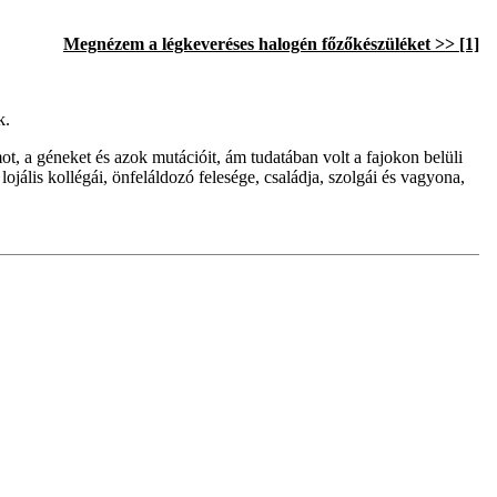
Megnézem a légkeveréses halogén főzőkészüléket >>
[1]
k.
, a géneket és azok mutációit, ám tudatában volt a fajokon belüli
 lojális kollégái, önfeláldozó felesége, családja, szolgái és vagyona,