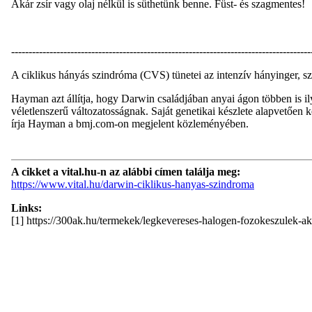
Akár zsír vagy olaj nélkül is süthetünk benne. Füst- és szagmentes!
--------------------------------------------------------------------------------------
A ciklikus hányás szindróma (CVS) tünetei az intenzív hányinger, szo
Hayman azt állítja, hogy Darwin családjában anyai ágon többen is i
véletlenszerű változatosságnak. Saját genetikai készlete alapvetően kev
írja Hayman a bmj.com-on megjelent közleményében.
A cikket a vital.hu-n az alábbi címen találja meg:
https://www.vital.hu/darwin-ciklikus-hanyas-szindroma
Links:
[1] https://300ak.hu/termekek/legkevereses-halogen-fozokeszulek-ak