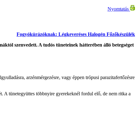
Nyomtatás
Fogyókúrázóknak: Légkeveréses Halogén Főzőkészülék
máktól szenvedett. A tudós tüneteinek hátterében álló betegséget
lgyulladásra, arzénmérgezésre, vagy éppen trópusi parazitafertőzésre
 A tünetegyüttes többnyire gyerekeknél fordul elő, de nem ritka a