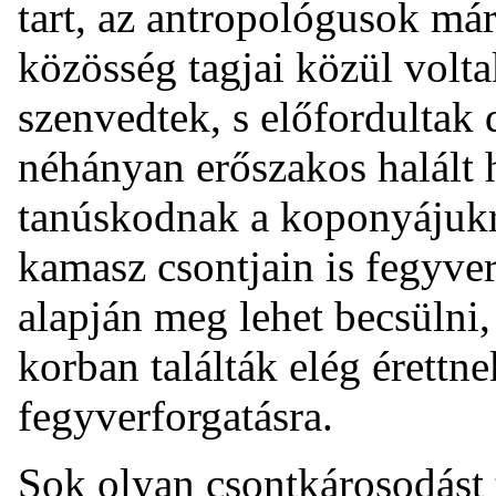
tart, az antropológusok már
közösség tagjai közül volta
szenvedtek, s előfordultak
néhányan erőszakos halált h
tanúskodnak a koponyájuk
kamasz csontjain is fegyver
alapján meg lehet becsülni
korban találták elég érettne
fegyverforgatásra.
Sok olyan csontkárosodást 