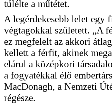
túlélte a műtétet.
A legérdekesebb lelet egy fi
végtagokkal született. „A fé
ez megfelelt az akkori átl
kellett a férfit, akinek meg
elárul a középkori társada
a fogyatékkal élő embertár
MacDonagh, a Nemzeti Útép
régésze.