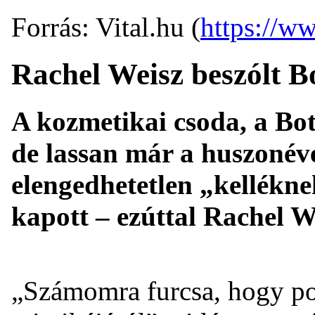
Forrás: Vital.hu (
https://ww
Rachel Weisz beszólt B
A kozmetikai csoda, a Bo
de lassan már a huszonéve
elengedhetetlen „kelléknek
kapott – ezúttal Rachel We
„Számomra furcsa, hogy po