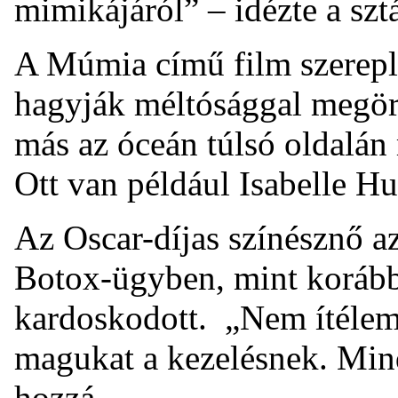
mimikájáról” – idézte a sztá
A Múmia című film szerepl
hagyják méltósággal megör
más az óceán túlsó oldalán
Ott van például Isabelle Hu
Az Oscar-díjas színésznő 
Botox-ügyben, mint korábba
kardoskodott. „Nem ítélem 
magukat a kezelésnek. Minde
hozzá.