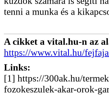
küzdők számára is segíti h
tenni a munka és a kikapcso
A cikket a vital.hu-n az a
https://www.vital.hu/fejfaj
Links:
[1] https://300ak.hu/terme
fozokeszulek-akar-orok-gar