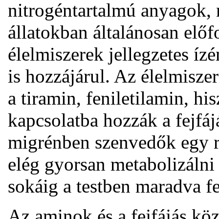
nitrogéntartalmú anyagok,
állatokban általánosan előf
élelmiszerek jellegzetes íz
is hozzájárul. Az élelmisz
a tiramin, feniletilamin, h
kapcsolatba hozzák a fejfáj
migrénben szenvedők egy r
elég gyorsan metabolizálni
sokáig a testben maradva fe
Az aminok és a fejfájás kö