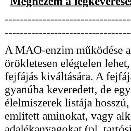
Megnézem a légkeverése
---------------------------------
---------------------------------
A MAO-enzim működése a m
örökletesen elégtelen lehet
fejfájás kiváltására. A fej
gyanúba keveredett, de egy
élelmiszerek listája hosszú
említett aminokat, vagy alk
adalékanyagokat (pl. tartósí