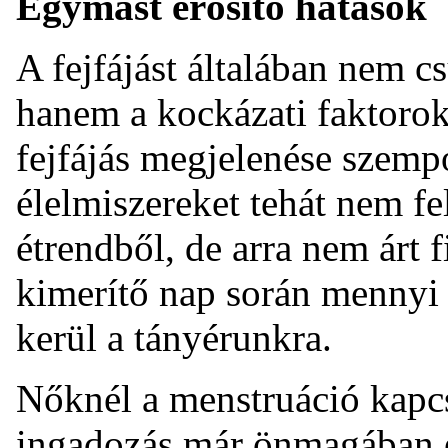
Egymást erősítő hatások
A fejfájást általában nem c
hanem a kockázati faktoro
fejfájás megjelenése szemp
élelmiszereket tehát nem fe
étrendből, de arra nem árt 
kimerítő nap során mennyi 
kerül a tányérunkra.
Nőknél a menstruáció kapc
ingadozás már önmagában el