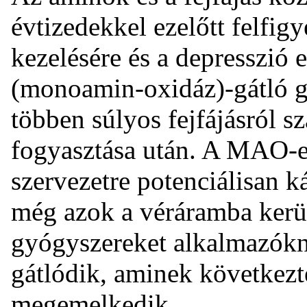
évtizedekkel ezelőtt felfig
kezelésére és a depresszió
(monoamin-oxidáz)-gátló g
többen súlyos fejfájásról s
fogyasztása után. A MAO-e
szervezetre potenciálisan k
még azok a véráramba ker
gyógyszereket alkalmazókná
gátlódik, aminek következt
megemelkedik.