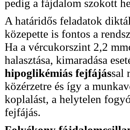
pedig a fájdalom szokott he
A határidős feladatok diktá
közepette is fontos a rends
Ha a vércukorszint 2,2 mmo
halasztása, kimaradása ese
hipoglikémiás fejfájás
sal 
közérzetre és így a munkav
koplalást, a helytelen fogyó
fejfájás.
Folyékony fájdalomcsilla