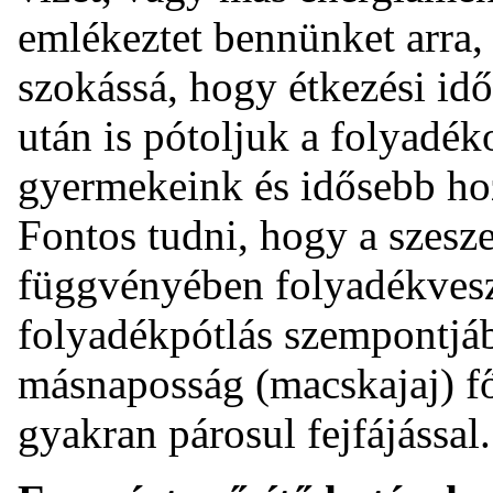
emlékeztet bennünket arra,
szokássá, hogy étkezési időb
után is pótoljuk a folyadéko
gyermekeink és idősebb hoz
Fontos tudni, hogy a szesze
függvényében folyadékveszt
folyadékpótlás szempontjá
másnaposság (macskajaj) fő
gyakran párosul fejfájással.