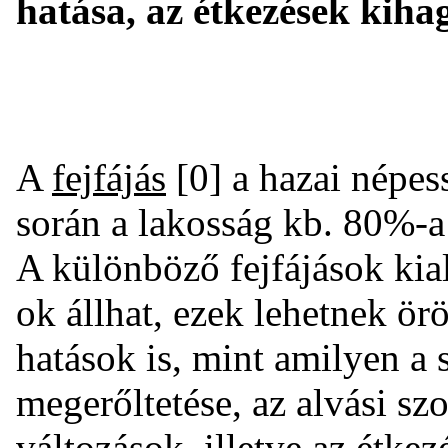
hatása, az étkezések kiha
A
fejfájás
[0] a hazai népess
során a lakosság kb. 80%-a 
A különböző fejfájások kia
ok állhat, ezek lehetnek ör
hatások is, mint amilyen a s
megerőltetése, az alvási s
változások, illetve az étke