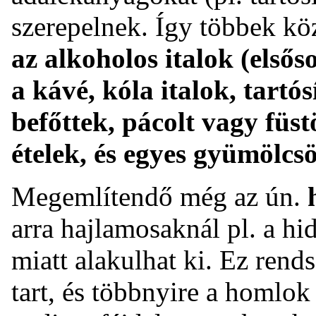
szerepelnek. Így többek kö
az alkoholos italok (elsős
a kávé, kóla italok, tartó
befőttek, pácolt vagy füstö
ételek, és egyes gyümölcsö
Megemlítendő még az ún.
arra hajlamosaknál pl. a hid
miatt alakulhat ki. Ez rend
tart, és többnyire a homlo