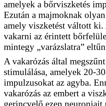
amelyek a bőrviszketés imp
Ezután a majmoknak olyan s
amely viszketést váltott ki
vakarni az érintett bőrfelü
mintegy „varázslatra” eltűn
A vakarózás által megszűnt 
stimulálása, amelyek 20-3
impulzusokat az agyba. Enn
vakarózás az embert a viszke
gerincvelő ezen neuronjait