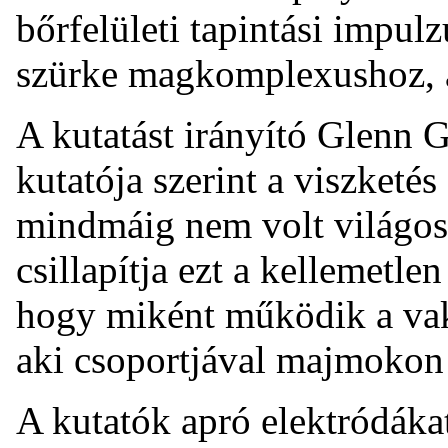
bőrfelületi tapintási impul
szürke magkomplexushoz, 
A kutatást irányító Glenn 
kutatója szerint a viszketés
mindmáig nem volt világos
csillapítja ezt a kellemetlen
hogy miként működik a vak
aki csoportjával majmokon v
A kutatók apró elektródákat