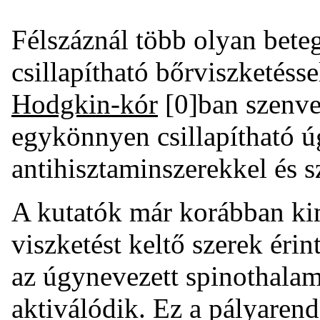
Félszáznál több olyan bete
csillapítható bőrviszketésse
Hodgkin-kór
[0]ban szenve
egykönnyen csillapítható ú
antihisztaminszerekkel és 
A kutatók már korábban ki
viszketést keltő szerek éri
az úgynevezett spinothalam
aktiválódik. Ez a pályarend