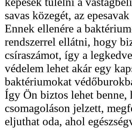
képesek túlélni a vastagbél
savas közegét, az epesavak 
Ennek ellenére a baktériu
rendszerrel ellátni, hogy b
csíraszámot, így a legkedv
védelem lehet akár egy kap
baktériumokat védőburokba
Így Ön biztos lehet benne,
csomagoláson jelzett, megf
eljuthat oda, ahol egészség