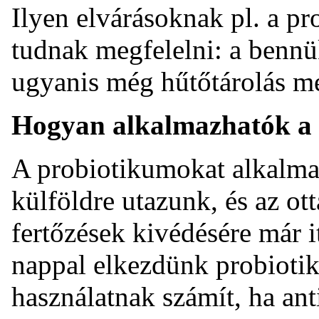
Ilyen elvárásoknak pl. a p
tudnak megfelelni: a bennük
ugyanis még hűtőtárolás me
Hogyan alkalmazhatók a
A probiotikumokat alkalmaz
külföldre utazunk, és az ot
fertőzések kivédésére már i
nappal elkezdünk probioti
használatnak számít, ha an