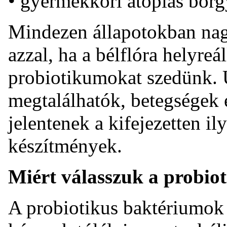
• gyermekkori atópiás bőrg
Mindezen állapotokban nag
azzal, ha a bélflóra helyre
probiotikumokat szedünk. 
megtalálhatók, betegségek 
jelentenek a kifejezetten il
készítmények.
Miért válasszuk a probio
A probiotikus baktériumok 