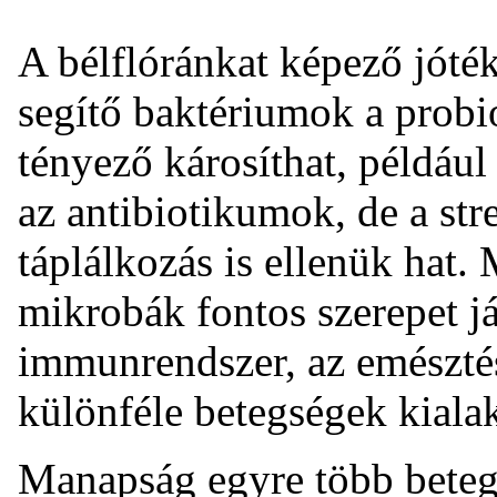
A bélflóránkat képező jóté
segítő baktériumok a prob
tényező károsíthat, példáu
az antibiotikumok, de a str
táplálkozás is ellenük hat.
mikrobák fontos szerepet j
immunrendszer, az emészt
különféle betegségek kiala
Manapság egyre több betegs