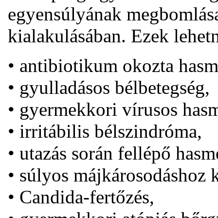
egyensúlyának megbomlása s
kialakulásában. Ezek lehet
• antibiotikum okozta hasm
• gyulladásos bélbetegség,
• gyermekkori vírusos hasm
• irritábilis bélszindróma,
• utazás során fellépő hasm
• súlyos májkárosodáshoz 
• Candida-fertőzés,