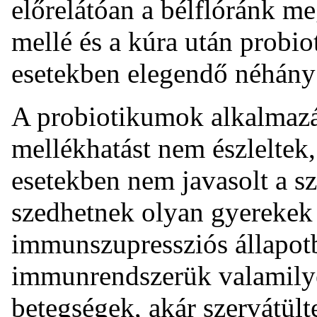
előrelátóan a bélflóránk m
mellé és a kúra után probi
esetekben elegendő néhány 
A probiotikumok alkalmazása
mellékhatást nem észleltek
esetekben nem javasolt a 
szedhetnek olyan gyerekek 
immunszupressziós állapotb
immunrendszerük valamilye
betegségek, akár szervátül