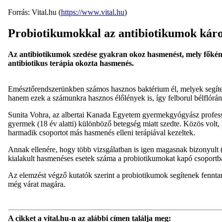
Forrás: Vital.hu (
https://www.vital.hu
)
Probiotikumokkal az antibiotikumok káros
Az antibiotikumok szedése gyakran okoz hasmenést, mely főként 
antibiotikus terápia okozta hasmenés.
Emésztőrendszerünkben számos hasznos baktérium él, melyek segíten
hanem ezek a számunkra hasznos élőlények is, így felborul bélflór
Sunita Vohra, az albertai Kanada Egyetem gyermekgyógyász professzo
gyermek (18 év alatti) különböző betegség miatt szedte. Közös volt
harmadik csoportot más hasmenés elleni terápiával kezeltek.
Annak ellenére, hogy több vizsgálatban is igen magasnak bizonyult
kialakult hasmenéses esetek száma a probiotikumokat kapó csoportba
Az elemzést végző kutatók szerint a probiotikumok segítenek fennta
még várat magára.
A cikket a vital.hu-n az alábbi címen találja meg: