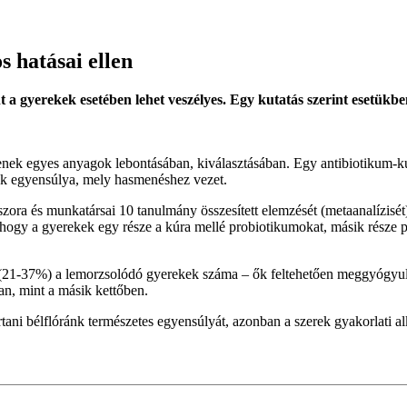
 hatásai ellen
a gyerekek esetében lehet veszélyes. Egy kutatás szerint esetükb
ek egyes anyagok lebontásában, kiválasztásában. Egy antibiotikum-kú
ánk egyensúlya, mely hasmenéshez vezet.
ra és munkatársai 10 tanulmány összesített elemzését (metaanalízisét
, hogy a gyerekek egy része a kúra mellé probiotikumokat, másik része 
 (21-37%) a lemorzsolódó gyerekek száma – ők feltehetően meggyógyul
n, mint a másik kettőben.
rtani bélflóránk természetes egyensúlyát, azonban a szerek gyakorlati