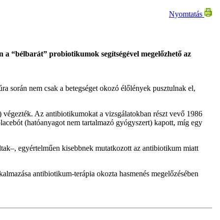
Nyomtatás
en a “bélbarát” probiotikumok segítségével megelőzhető az
ra során nem csak a betegséget okozó élőlények pusztulnak el,
) végezték. Az antibiotikumokat a vizsgálatokban részt vevő 1986
placebót (hatóanyagot nem tartalmazó gyógyszert) kapott, míg egy
tak–, egyértelműen kisebbnek mutatkozott az antibiotikum miatt
 alkalmazása antibiotikum-terápia okozta hasmenés megelőzésében