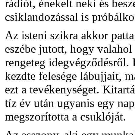
rádiót, énekelt neki és besz
csiklandozással is próbálko
Az isteni szikra akkor patta
eszébe jutott, hogy valahol 
rengeteg idegvégződésről.
kezdte felesége lábujjait, 
ezt a tevékenységet. Kitart
tíz év után ugyanis egy nap
megszorította a csuklóját.
Az asszony, aki egy munkah