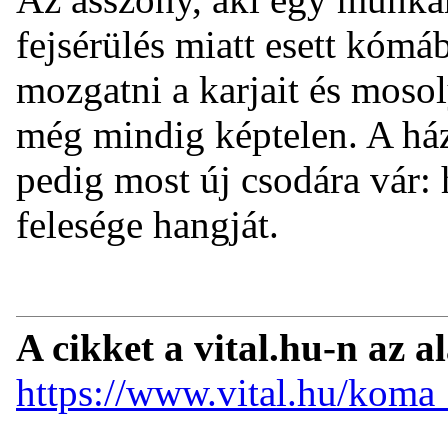
fejsérülés miatt esett kómá
mozgatni a karjait és mosol
még mindig képtelen. A ház
pedig most új csodára vár: 
felesége hangját.
A cikket a vital.hu-n az a
https://www.vital.hu/koma_