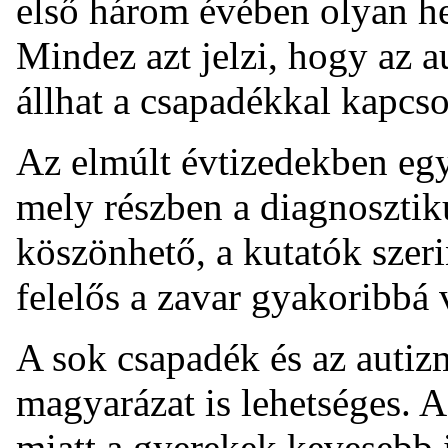
első három évében olyan hel
Mindez azt jelzi, hogy az 
állhat a csapadékkal kapcso
Az elmúlt évtizedekben egy
mely részben a diagnoszti
köszönhető, a kutatók szer
felelős a zavar gyakoribbá 
A sok csapadék és az autiz
magyarázat is lehetséges. A
miatt a gyerekek kevesebb i